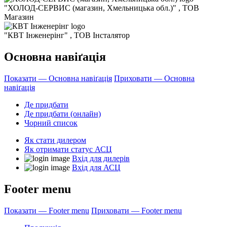
"ХОЛОД-СЕРВИС (магазин, Хмельницька обл.)"
, ТОВ
Магазин
"КВТ Інженерінг"
, ТОВ
Інсталятор
Основна навіґація
Показати — Основна навіґація
Приховати — Основна
навіґація
Де придбати
Де придбати (онлайн)
Чорний список
Як стати дилером
Як отримати статус АСЦ
Вхід для дилерів
Вхід для АСЦ
Footer menu
Показати — Footer menu
Приховати — Footer menu