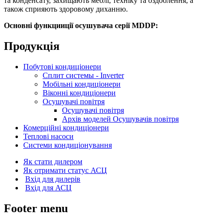
та конденсату, захищають меблі, техніку та оздоблення, а
також сприяють здоровому диханню.
Основні функцииції осушувача серії MDDP:
Продукція
Побутові кондиціонери
Сплит системы - Inverter
Мобільні кондиціонери
Віконні кондиціонери
Осушувачі повітря
Осушувачі повітря
Архів моделей Осушувачів повітря
Комерційні кондиціонери
Теплові насоси
Cистеми кондиціонування
Як стати дилером
Як отримати статус АСЦ
Вхід для дилерів
Вхід для АСЦ
Footer menu