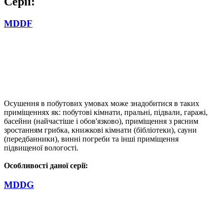
Серії:
MDDF
Осушення в побутових умовах може знадобитися в таких
приміщеннях як: побутові кімнати, пральні, підвали, гаражі,
басейни (найчастіше і обов'язково), приміщення з рясним
зростанням грибка, книжкові кімнати (бібліотеки), сауни
(передбанники), винні погреби та інші приміщення
підвищеної вологості.
Особливості даної серії:
MDDG