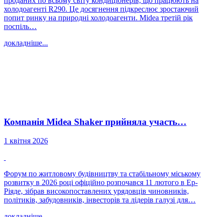
проданих по всьому світу кондиціонерів, що працюють на
холодоагенті R290. Це досягнення підкреслює зростаючий
попит ринку на природні холодоагенти. Midea третій рік
поспіль…
докладніше...
Компанія Midea Shaker прийняла участь…
1 квітня 2026
Форум по житловому будівництву та стабільному міському
розвитку в 2026 році офіційно розпочався 11 лютого в Ер-
Ріяде, зібрав високопоставлених урядовців чиновників,
політиків, забудовників, інвесторів та лідерів галузі для…
докладніше...