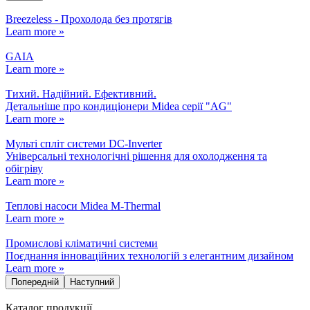
Breezeless - Прохолода без протягів
Learn more »
GAIA
Learn more »
Тихий. Надійний. Ефективний.
Детальніше про кондиціонери Midea серії "AG"
Learn more »
Мульті спліт системи DC-Inverter
Універсальні технологічні рішення для охолодження та
обігріву
Learn more »
Теплові насоси Midea M-Thermal
Learn more »
Промислові кліматичні системи
Поєднання інноваційних технологій з елегантним дизайном
Learn more »
Попередній
Наступний
Каталог продукції